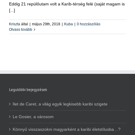
Eddig 21 repülőutam volt a Karib-térség felé (saját magam is
[...]
Kriszta
által
|
május 29th, 2018
|
Kuba
|
0 hozzászólás
Olvass tovább
Legutóbbi bejegyzések
Ilet de Caret, a világ egyik legkisebb karibi szigete
Le Gosier, a városom
Könnyű visszaszokni magyarként a karibi életstílusba…?