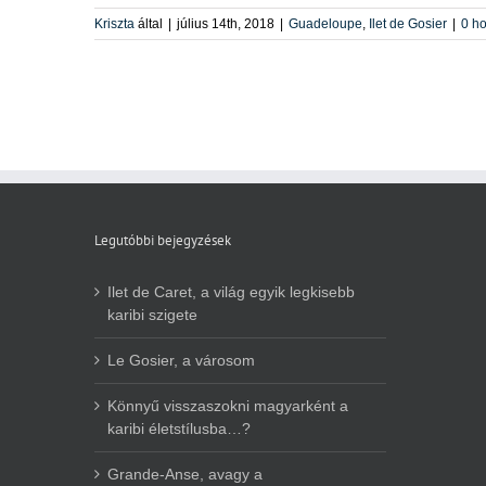
Kriszta
által
|
július 14th, 2018
|
Guadeloupe
,
Ilet de Gosier
|
0 h
Legutóbbi bejegyzések
Ilet de Caret, a világ egyik legkisebb
karibi szigete
Le Gosier, a városom
Könnyű visszaszokni magyarként a
karibi életstílusba…?
Grande-Anse, avagy a