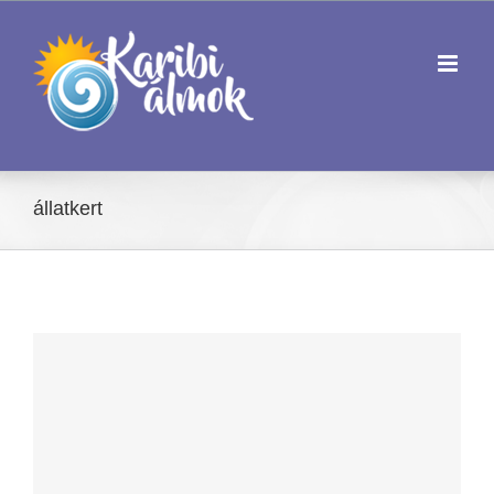
Kihagyás
állatkert