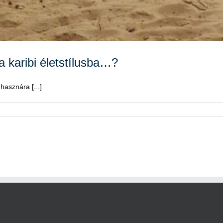
 karibi életstílusba…?
hasznára [...]