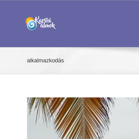
Kihagyás
alkalmazkodás