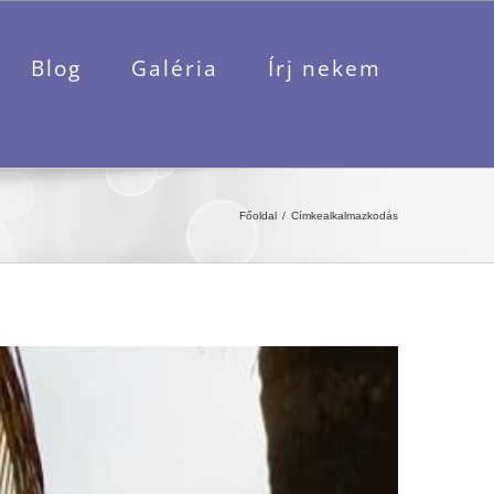
Blog
Galéria
Írj nekem
Főoldal
Címke
alkalmazkodás