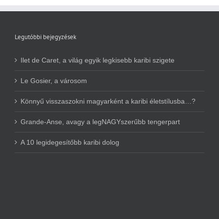
Legutóbbi bejegyzések
Ilet de Caret, a világ egyik legkisebb karibi szigete
Le Gosier, a városom
Könnyű visszaszokni magyarként a karibi életstílusba…?
Grande-Anse, avagy a legNAGYszerűbb tengerpart
A 10 legidegesítőbb karibi dolog