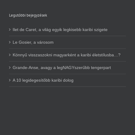
Legutóbbi bejegyzések
Ilet de Caret, a világ egyik legkisebb karibi szigete
Le Gosier, a városom
Könnyű visszaszokni magyarként a karibi életstílusba…?
Grande-Anse, avagy a legNAGYszerűbb tengerpart
A 10 legidegesítőbb karibi dolog