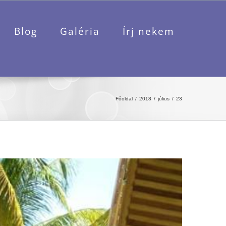
Blog
Galéria
Írj nekem
Főoldal
2018
július
23