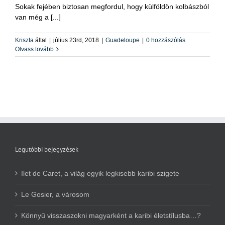
Sokak fejében biztosan megfordul, hogy külföldön kolbászból
van még a [...]
Kriszta
által
|
július 23rd, 2018
|
Guadeloupe
|
0 hozzászólás
Olvass tovább
Legutóbbi bejegyzések
Ilet de Caret, a világ egyik legkisebb karibi szigete
Le Gosier, a városom
Könnyű visszaszokni magyarként a karibi életstílusba…?