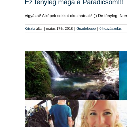
Ez tényleg maga a Paradicsom!!!
Vigyázat! A képek sokkot okozhatnak! :)) De tényleg! Nem t
Kriszta
által
|
május 17th, 2018
|
Guadeloupe
|
0 hozzászólás