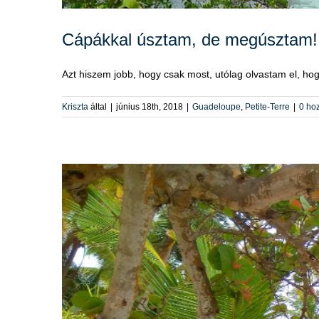
Cápákkal úsztam, de megúsztam!
Azt hiszem jobb, hogy csak most, utólag olvastam el, hogy
Kriszta
által
|
június 18th, 2018
|
Guadeloupe
,
Petite-Terre
|
0 ho